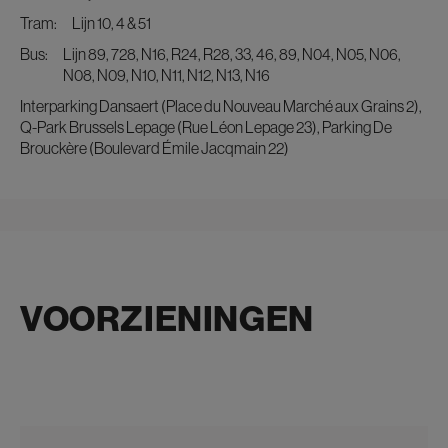
tram:
Lijn 10, 4 & 51
bus:
Lijn 89, 728, N16, R24, R28, 33, 46, 89, N04, N05, N06,
N08, N09, N10, N11, N12, N13, N16
Interparking Dansaert (Place du Nouveau Marché aux Grains 2),
Q-Park Brussels Lepage (Rue Léon Lepage 23), Parking De
Brouckère (Boulevard Émile Jacqmain 22)
VOORZIENINGEN