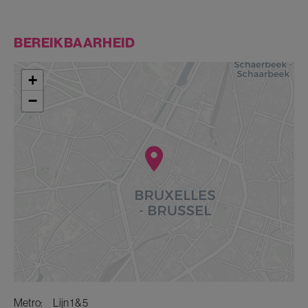
BEREIKBAARHEID
+
−
metro:
Lijn 1 & 5