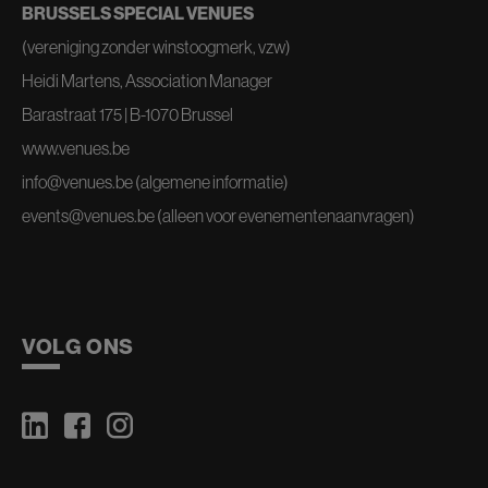
BRUSSELS SPECIAL VENUES
(vereniging zonder winstoogmerk, vzw)
Heidi Martens, Association Manager
Barastraat 175 | B-1070 Brussel
www.venues.be
info@venues.be
(algemene informatie)
events@venues.be
(alleen voor evenementenaanvragen)
VOLG ONS