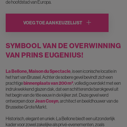
de hoofdstad van Europa.
VOEG TOE AAN KEUZELIJST
SYMBOOL VAN DE OVERWINNING
VAN PRINS EUGENIUS!
La Bellone, Maison du Spectacle
, is een iconische locatie in
het hart van Brussel. Achter de sobere gevel bevindt zich een
prachtige
binnenplaats van 200 m²
, volledig overdekt met een
indrukwekkend glazen dak, dat een schitterende barokgevel uit
het begin van de 18e eeuw in de kijker zet. Deze gevel werd
ontworpen door
Jean Cosyn
, architect en beeldhouwer van de
Brusselse Grote Markt.
Historisch, elegant en uniek: La Bellone biedt een uitzonderlijk
kader voor zowel zakelijke als privé-evenementen, zoals