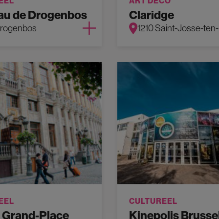
EEL
ART DECO
au de Drogenbos
Claridge
Drogenbos
1210 Saint-Josse-te
EEL
CULTUREEL
 Grand-Place
Kinepolis Brusse