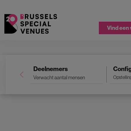
Vind een
Deelnemers
Config