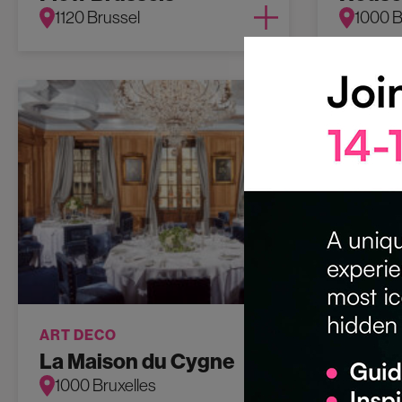
1120 Brussel
1000 B
ART DECO
ERFGOE
La Maison du Cygne
Lab62
1000 Bruxelles
1040 E