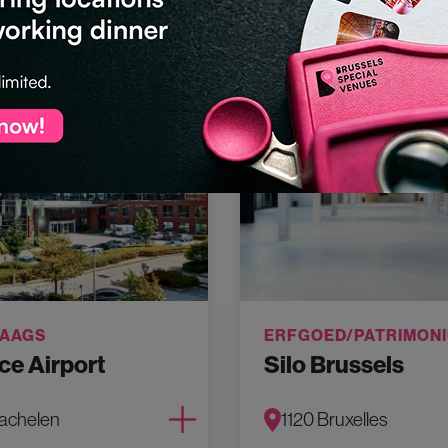
AAGS
ERFGOED/PATRIMON
e Airport
Silo Brussels
achelen
1120 Bruxelles