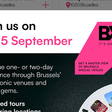
ruxelles
1020 Bruxelles
D/PATRIMONIUM
CULTUREEL
Plein Publiek BX
tterbeek
1000 Bruxelles