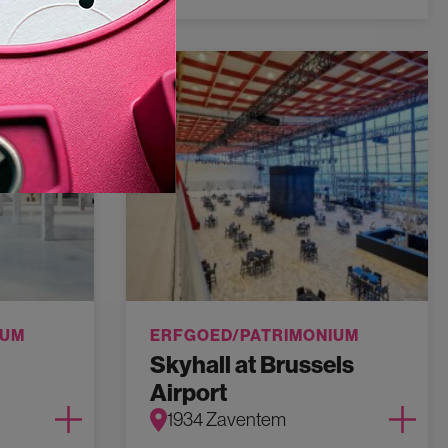
IUM
ERFGOED/PATRIMONIUM
Skyhall at Brussels
Airport
1934 Zaventem