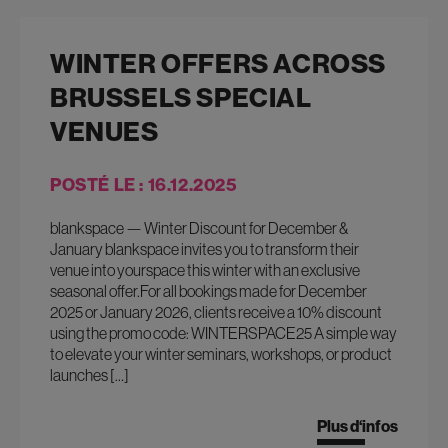
WINTER OFFERS ACROSS
BRUSSELS SPECIAL
VENUES
POSTÉ LE : 16.12.2025
blankspace — Winter Discount for December &
January blankspace invites you to transform their
venue into yourspace this winter with an exclusive
seasonal offer.For all bookings made for December
2025 or January 2026, clients receive a 10% discount
using the promo code: WINTERSPACE25 A simple way
to elevate your winter seminars, workshops, or product
launches […]
Plus d‘infos