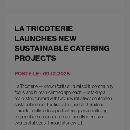
LA TRICOTERIE
LAUNCHES NEW
SUSTAINABLE CATERING
PROJECTS
POSTÉ LE : 09.12.2025
La Tricoterie — known for its cultural spirit, community
focus, and human-centred approach — is taking a
major step forward with two new initiatives centred on
sustainable food. The first is the launch of Traiteur
Durable, a fully redesigned catering service offering
responsible, seasonal, and eco-friendly menus for
events of all sizes. Through its new […]