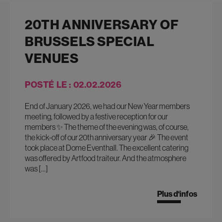
20TH ANNIVERSARY OF
BRUSSELS SPECIAL
VENUES
POSTÉ LE : 02.02.2026
End of January 2026, we had our New Year members
meeting, followed by a festive reception for our
members ✨ The theme of the evening was, of course,
the kick-off of our 20th anniversary year 🎉 The event
took place at Dome Eventhall. The excellent catering
was offered by Artfood traiteur. And the atmosphere
was […]
Plus d‘infos