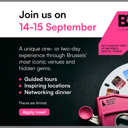
SEE YOU AT IMEX
FRANKFURT 2026
POSTÉ LE : 07.05.2026
Why the biggest meetings and events show in Europe is
worth your time (and where to find us at IMEX Frankfurt
2026). The biggest meeting of the meetings industry
From 19 to 21 May 2026, Messe Frankfurt transforms
once again into the largest gathering of the global MICE
community. IMEX Frankfurt is where the industry […]
Plus d‘infos