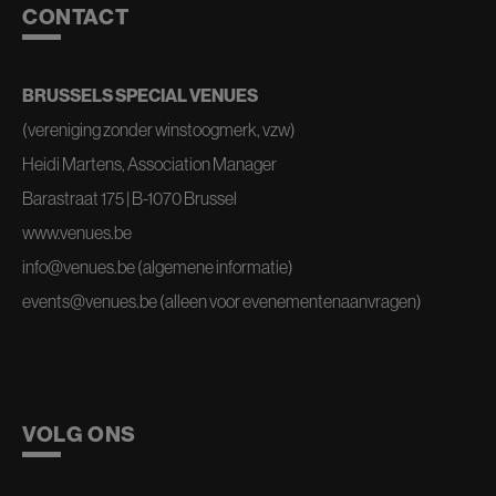
CONTACT
BRUSSELS SPECIAL VENUES
(vereniging zonder winstoogmerk, vzw)
Heidi Martens, Association Manager
Barastraat 175 | B-1070 Brussel
www.venues.be
info@venues.be
(algemene informatie)
events@venues.be
(alleen voor evenementenaanvragen)
VOLG ONS