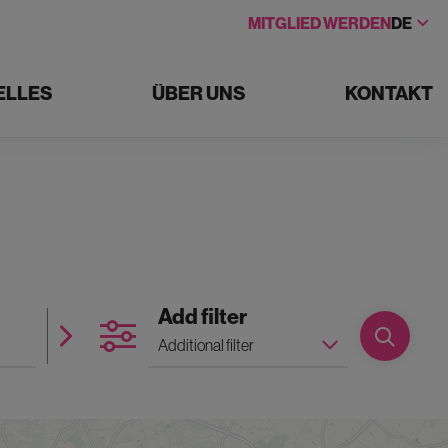
MITGLIED WERDEN
DE
ELLES
ÜBER UNS
KONTAKT
Number of rooms
Add filter