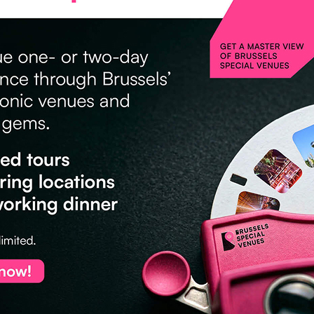
2
2
3
2
6
19