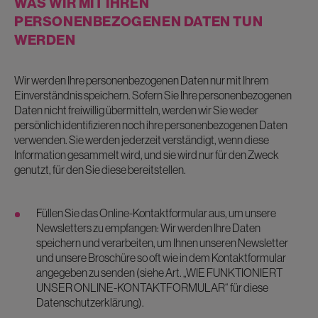
WAS WIR MIT IHREN
PERSONENBEZOGENEN DATEN TUN
WERDEN
Wir werden Ihre personenbezogenen Daten nur mit Ihrem
Einverständnis speichern. Sofern Sie Ihre personenbezogenen
Daten nicht freiwillig übermitteln, werden wir Sie weder
persönlich identifizieren noch ihre personenbezogenen Daten
verwenden. Sie werden jederzeit verständigt, wenn diese
Information gesammelt wird, und sie wird nur für den Zweck
genutzt, für den Sie diese bereitstellen.
Füllen Sie das Online-Kontaktformular aus, um unsere
Newsletters zu empfangen: Wir werden Ihre Daten
speichern und verarbeiten, um Ihnen unseren Newsletter
und unsere Broschüre so oft wie in dem Kontaktformular
angegeben zu senden (siehe Art. „WIE FUNKTIONIERT
UNSER ONLINE-KONTAKTFORMULAR“ für diese
Datenschutzerklärung).