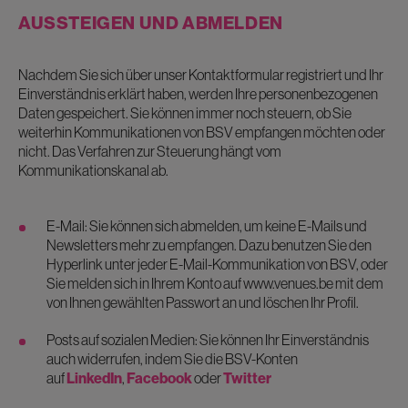
AUSSTEIGEN UND ABMELDEN
Nachdem Sie sich über unser Kontaktformular registriert und Ihr
Einverständnis erklärt haben, werden Ihre personenbezogenen
Daten gespeichert. Sie können immer noch steuern, ob Sie
weiterhin Kommunikationen von BSV empfangen möchten oder
nicht. Das Verfahren zur Steuerung hängt vom
Kommunikationskanal ab.
E-Mail: Sie können sich abmelden, um keine E-Mails und
Newsletters mehr zu empfangen. Dazu benutzen Sie den
Hyperlink unter jeder E-Mail-Kommunikation von BSV, oder
Sie melden sich in Ihrem Konto auf www.venues.be mit dem
von Ihnen gewählten Passwort an und löschen Ihr Profil.
Posts auf sozialen Medien: Sie können Ihr Einverständnis
auch widerrufen, indem Sie die BSV-Konten
auf
LinkedIn
,
Facebook
oder
Twitter