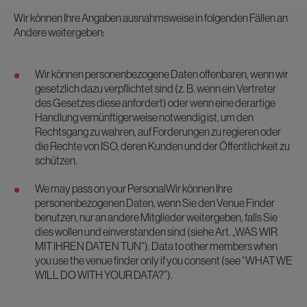
Wir können Ihre Angaben ausnahmsweise in folgenden Fällen an
Andere weitergeben:
Wir können personenbezogene Daten offenbaren, wenn wir
gesetzlich dazu verpflichtet sind (z. B. wenn ein Vertreter
des Gesetzes diese anfordert) oder wenn eine derartige
Handlung vernünftigerweise notwendig ist, um den
Rechtsgang zu wahren, auf Forderungen zu regieren oder
die Rechte von ISO, deren Kunden und der Öffentlichkeit zu
schützen.
We may pass on your PersonalWir können Ihre
personenbezogenen Daten, wenn Sie den Venue Finder
benutzen, nur an andere Mitglieder weitergeben, falls Sie
dies wollen und einverstanden sind (siehe Art. „WAS WIR
MIT IHREN DATEN TUN“). Data to other members when
you use the venue finder only if you consent (see “WHAT WE
WILL DO WITH YOUR DATA?”).