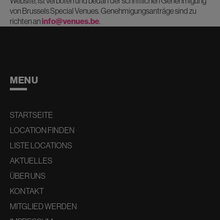
Website, ist verboten und bedarf der schriftlichen Genehmigung
von Brussels Special Venues. Genehmigungsanträge sind zu
richten an
info@venues.be
.
MENU
STARTSEITE
LOCATION FINDEN
LISTE LOCATIONS
AKTUELLES
ÜBER UNS
KONTAKT
MITGLIED WERDEN