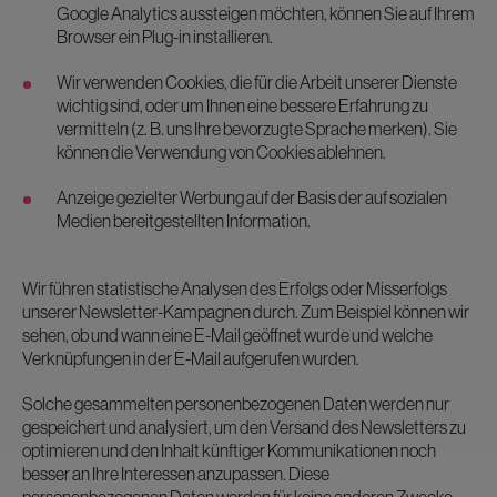
Google Analytics aussteigen möchten, können Sie auf Ihrem
Browser ein Plug-in installieren.
Wir verwenden Cookies, die für die Arbeit unserer Dienste
wichtig sind, oder um Ihnen eine bessere Erfahrung zu
vermitteln (z. B. uns Ihre bevorzugte Sprache merken). Sie
können die Verwendung von Cookies ablehnen.
Anzeige gezielter Werbung auf der Basis der auf sozialen
Medien bereitgestellten Information.
Wir führen statistische Analysen des Erfolgs oder Misserfolgs
unserer Newsletter-Kampagnen durch. Zum Beispiel können wir
sehen, ob und wann eine E-Mail geöffnet wurde und welche
Verknüpfungen in der E-Mail aufgerufen wurden.
Solche gesammelten personenbezogenen Daten werden nur
gespeichert und analysiert, um den Versand des Newsletters zu
optimieren und den Inhalt künftiger Kommunikationen noch
besser an Ihre Interessen anzupassen. Diese