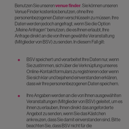
Benutzen Sie unseren
venue finder
. Sie können unseren
Venue Finder kostenlos benutzen, ohne Ihre
personenbezogenen Daten verschlüsseln zu müssen. Ihre
Daten werden jedoch angefragt, wenn Sie die Option
„Meine Anfragen“ benutzen, die es Ihnen erlaubt, Ihre
Anfrage direkt an die von Ihnen gewählte Veranstaltung
(Mitglieder von BSV) zu senden. In diesem Fall gilt:
BSV speichert und verarbeitet Ihre Daten nur, wenn
Sie zustimmen, sich über die Verknüpfung unseres
Online-Kontaktformulars zu registrieren oder wenn
Sie sich klar und bejahend einverstanden erklären,
dass wir Ihre personenbezogenen Daten speichern.
Ihre Angaben werden an die von Ihnen ausgewählten
Veranstaltungen (Mitglieder von BSV) geleitet, um es
ihnen zu erlauben, Ihnen direkt das angeforderte
Angebot zu senden, wenn Sie das Kästchen
ankreuzen, dass Sie damit einverstanden sind. Bitte
beachten Sie, dass BSV nicht für die