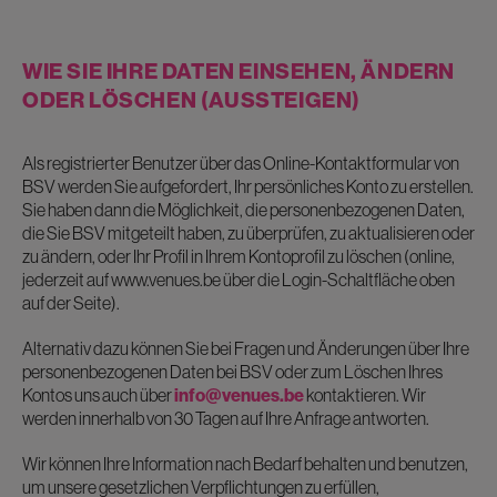
WIE SIE IHRE DATEN EINSEHEN, ÄNDERN
ODER LÖSCHEN (AUSSTEIGEN)
Als registrierter Benutzer über das Online-Kontaktformular von
BSV werden Sie aufgefordert, Ihr persönliches Konto zu erstellen.
Sie haben dann die Möglichkeit, die personenbezogenen Daten,
die Sie BSV mitgeteilt haben, zu überprüfen, zu aktualisieren oder
zu ändern, oder Ihr Profil in Ihrem Kontoprofil zu löschen (online,
jederzeit auf www.venues.be über die Login-Schaltfläche oben
auf der Seite).
Alternativ dazu können Sie bei Fragen und Änderungen über Ihre
personenbezogenen Daten bei BSV oder zum Löschen Ihres
Kontos uns auch über
info@venues.be
kontaktieren. Wir
werden innerhalb von 30 Tagen auf Ihre Anfrage antworten.
Wir können Ihre Information nach Bedarf behalten und benutzen,
um unsere gesetzlichen Verpflichtungen zu erfüllen,