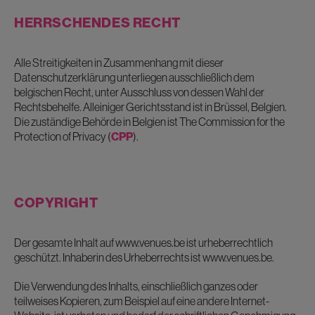
HERRSCHENDES RECHT
Alle Streitigkeiten in Zusammenhang mit dieser
Datenschutzerklärung unterliegen ausschließlich dem
belgischen Recht, unter Ausschluss von dessen Wahl der
Rechtsbehelfe. Alleiniger Gerichtsstand ist in Brüssel, Belgien.
Die zuständige Behörde in Belgien ist The Commission for the
Protection of Privacy (
CPP
).
COPYRIGHT
Der gesamte Inhalt auf www.venues.be ist urheberrechtlich
geschützt. Inhaberin des Urheberrechts ist www.venues.be.
Die Verwendung des Inhalts, einschließlich ganzes oder
teilweises Kopieren, zum Beispiel auf eine andere Internet-