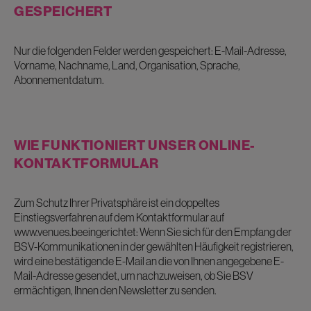
GESPEICHERT
Nur die folgenden Felder werden gespeichert: E-Mail-Adresse,
Vorname, Nachname, Land, Organisation, Sprache,
Abonnementdatum.
WIE FUNKTIONIERT UNSER ONLINE-
KONTAKTFORMULAR
Zum Schutz Ihrer Privatsphäre ist ein doppeltes
Einstiegsverfahren auf dem Kontaktformular auf
www.venues.beeingerichtet: Wenn Sie sich für den Empfang der
BSV-Kommunikationen in der gewählten Häufigkeit registrieren,
wird eine bestätigende E-Mail an die von Ihnen angegebene E-
Mail-Adresse gesendet, um nachzuweisen, ob Sie BSV
ermächtigen, Ihnen den Newsletter zu senden.