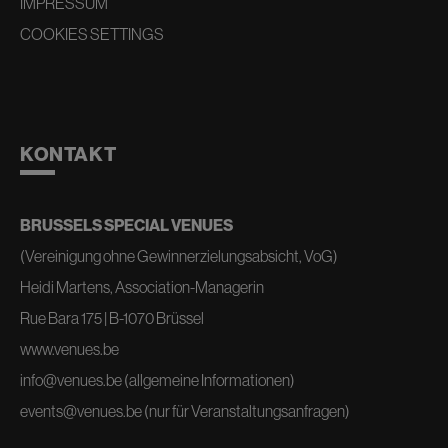
IMPRESSUM
COOKIES SETTINGS
KONTAKT
BRUSSELS SPECIAL VENUES
(Vereinigung ohne Gewinnerzielungsabsicht, VoG)
Heidi Martens, Association-Managerin
Rue Bara 175 | B-1070 Brüssel
www.venues.be
info@venues.be
(allgemeine Informationen)
events@venues.be
(nur für Veranstaltungsanfragen)