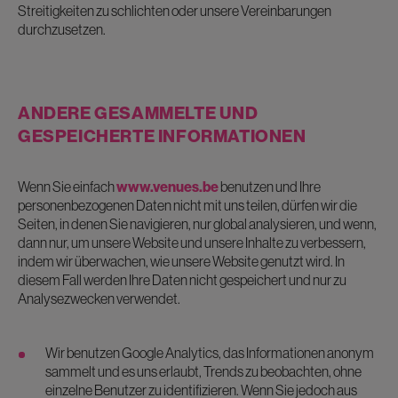
Streitigkeiten zu schlichten oder unsere Vereinbarungen
durchzusetzen.
ANDERE GESAMMELTE UND
GESPEICHERTE INFORMATIONEN
Wenn Sie einfach
www.venues.be
benutzen und Ihre
personenbezogenen Daten nicht mit uns teilen, dürfen wir die
Seiten, in denen Sie navigieren, nur global analysieren, und wenn,
dann nur, um unsere Website und unsere Inhalte zu verbessern,
indem wir überwachen, wie unsere Website genutzt wird. In
diesem Fall werden Ihre Daten nicht gespeichert und nur zu
Analysezwecken verwendet.
Wir benutzen Google Analytics, das Informationen anonym
sammelt und es uns erlaubt, Trends zu beobachten, ohne
einzelne Benutzer zu identifizieren. Wenn Sie jedoch aus