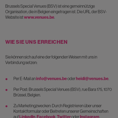
Brussels Special Venues (BSV) ist eine gemeinnützige
Organisation, die in Belgien eingetragen ist. Die URL der BSV-
Website ist
www.venues.be
.
WIE SIE UNS ERREICHEN
Sie können sich auf eine der folgenden Weisen mit uns in
Verbindung setzen:
Per E-Mail an
info@venues.be
oder
heidi@venues.be
.
Per Post: Brussels Special Venues (BSV), rue Bara 175, 1070
Brüssel, Belgien.
Zu Marketingzwecken: Durch Registrieren über unser
Kontaktformular oder Beitreten unserer Gemeinschaften
auf
LinkedIn
,
Facebook
,
Twitter
oder
Instagram
.