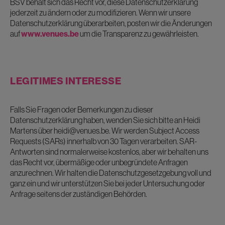
BSV behält sich das Recht vor, diese Datenschutzerklärung
jederzeit zu ändern oder zu modifizieren. Wenn wir unsere
Datenschutzerklärung überarbeiten, posten wir die Änderungen
auf
www.venues.be
um die Transparenz zu gewährleisten.
LEGITIMES INTERESSE
Falls Sie Fragen oder Bemerkungen zu dieser
Datenschutzerklärung haben, wenden Sie sich bitte an Heidi
Martens über
heidi@venues.be
. Wir werden Subject Access
Requests (SARs) innerhalb von 30 Tagen verarbeiten. SAR-
Antworten sind normalerweise kostenlos, aber wir behalten uns
das Recht vor, übermäßige oder unbegründete Anfragen
anzurechnen. Wir halten die Datenschutzgesetzgebung voll und
ganz ein und wir unterstützen Sie bei jeder Untersuchung oder
Anfrage seitens der zuständigen Behörden.