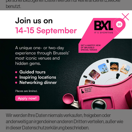
personenbezogenen Daten werden für keine anderen Zwecke
benutzt.
WIE LANG SPEICHERN WIR IHRE DATEN
Ihre Daten werden 4 Jahre lang gespeichert. Sie können auch
jederzeit verlangen, dass Ihr Konto gelöscht wird, oder es selbst
löschen (siehe Art. „AUSSTEIGEN UND ABMELDEN“).
WER KANN AUF IHRE DATEN ZUGREIFEN?
WELCHE DATEN WERDEN FREIGEGEBEN?
Wir werden Ihre Daten niemals verkaufen, freigeben oder
anderweitig an irgendeinen anderen Dritten verteilen, außer wie
in dieser Datenschutzerklärung beschrieben.