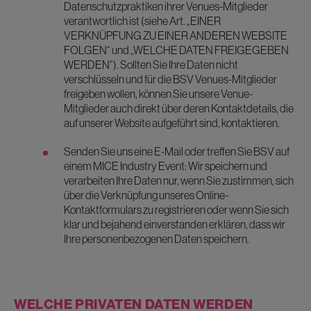
Datenschutzpraktiken ihrer Venues-Mitglieder
verantwortlich ist (siehe Art. „EINER
VERKNÜPFUNG ZU EINER ANDEREN WEBSITE
FOLGEN“ und „WELCHE DATEN FREIGEGEBEN
WERDEN“). Sollten Sie Ihre Daten nicht
verschlüsseln und für die BSV Venues-Mitglieder
freigeben wollen, können Sie unsere Venue-
Mitglieder auch direkt über deren Kontaktdetails, die
auf unserer Website aufgeführt sind, kontaktieren.
Senden Sie uns eine E-Mail oder treffen Sie BSV auf
einem MICE Industry Event: Wir speichern und
verarbeiten Ihre Daten nur, wenn Sie zustimmen, sich
über die Verknüpfung unseres Online-
Kontaktformulars zu registrieren oder wenn Sie sich
klar und bejahend einverstanden erklären, dass wir
Ihre personenbezogenen Daten speichern.
WELCHE PRIVATEN DATEN WERDEN