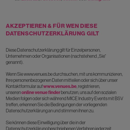
AKZEPTIEREN & FÜR WEN DIESE
DATENSCHUTZERKLÄRUNG GILT
Diese Datenschutzerklärung gilt für Einzelpersonen,
Unternehmen oder Organisationen (nachstehend „Sie“
genannt).
Wenn Sie www.venues.be durchsuchen, mit uns kommunizieren,
Ihre personenbezogenen Daten mitteilen oder sich über unser
Kontaktformular auf
www.venues.be
, registrieren,
unseren
online venue finder
benutzen, uns auf den sozialen
Medien folgen oder sich während MICE Industry Events mit BSV
treffen, erkennen Sie die Bedingungen der vorliegenden
Datenschutzerklärung an und stimmen ihnen zu.
Sie können diese Einwilligung über die in der
Datenschutzerklärung beschriebenen Verfahren jederzeit