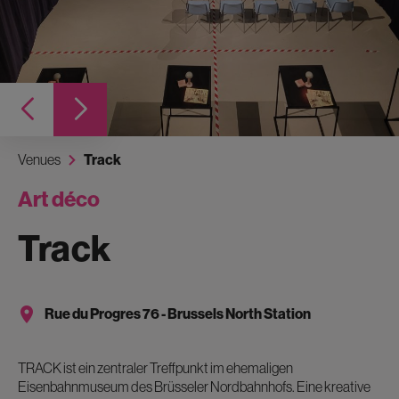
Venues
Track
Art déco
Track
Rue du Progres 76 - Brussels North Station
TRACK ist ein zentraler Treffpunkt im ehemaligen
Eisenbahnmuseum des Brüsseler Nordbahnhofs. Eine kreative