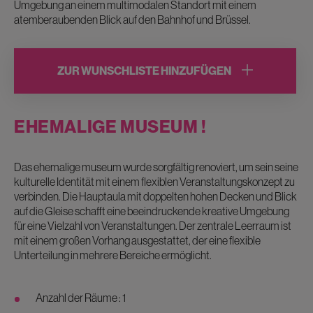
Umgebung an einem multimodalen Standort mit einem
atemberaubenden Blick auf den Bahnhof und Brüssel.
ZUR WUNSCHLISTE HINZUFÜGEN
EHEMALIGE MUSEUM !
Das ehemalige museum wurde sorgfältig renoviert, um sein seine
kulturelle Identität mit einem flexiblen Veranstaltungskonzept zu
verbinden. Die Hauptaula mit doppelten hohen Decken und Blick
auf die Gleise schafft eine beeindruckende kreative Umgebung
für eine Vielzahl von Veranstaltungen. Der zentrale Leerraum ist
mit einem großen Vorhang ausgestattet, der eine flexible
Unterteilung in mehrere Bereiche ermöglicht.
Anzahl der Räume : 1