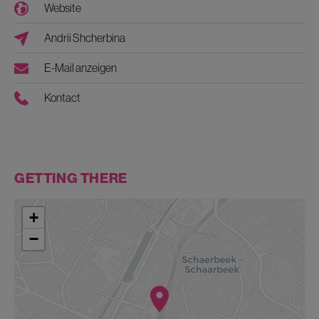
Website
Andrii Shcherbina
E-Mail anzeigen
Kontact
GETTING THERE
+
−