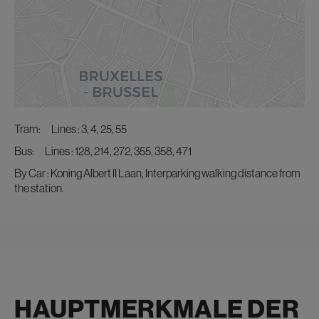
tram:
Lines : 3, 4, 25, 55
bus:
Lines : 128, 214, 272, 355, 358, 471
By Car : Koning Albert II Laan, Interparking walking distance from
the station.
HAUPTMERKMALE DER