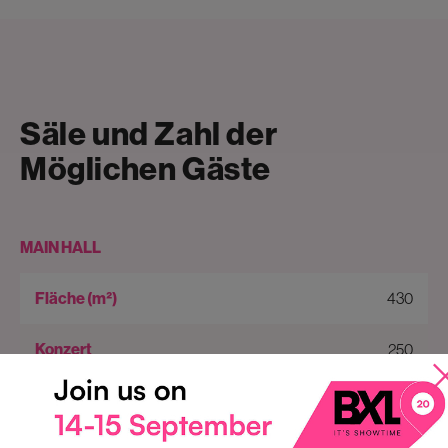
Säle und Zahl der
Möglichen Gäste
MAIN HALL
430
250
200