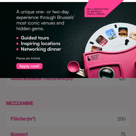
120
120
120
120
120
120
MEZZANINE
200
75