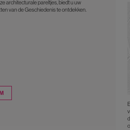
 architecturale pareltjes, biedt u uw
ten van de Geschiedenis te ontdekken.
UM
E
v
d
o