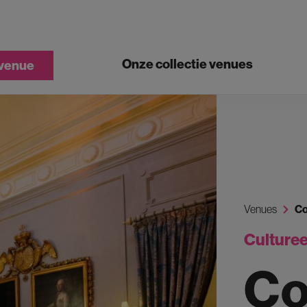
Onze collectie venues
 venue
Venues
Co
Culturee
Co