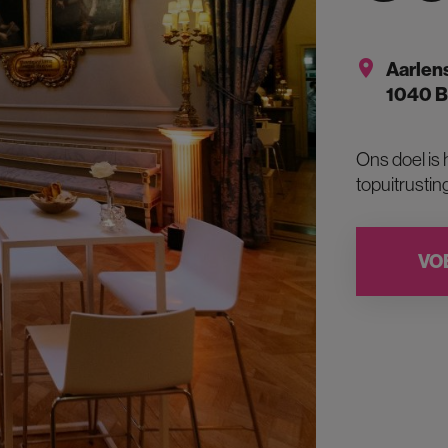
Aarlens
1040 B
Ons doel is
topuitrustin
VO