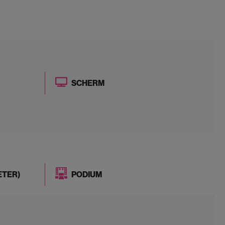
SCHERM
ETER)
PODIUM