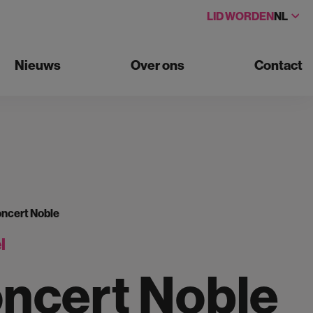
LID WORDEN
NL
Nieuws
Over ons
Contact
ncert Noble
l
ncert Noble