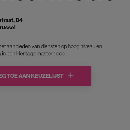
traat, 84
russel
 het aanbieden van diensten op hoog niveau en
g in een Heritage masterpiece.
EG TOE AAN KEUZELIJST