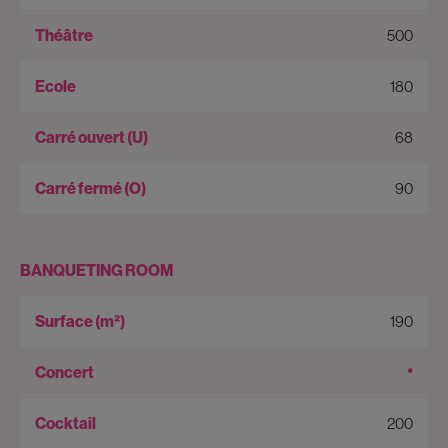
500
180
68
90
BANQUETING ROOM
190
•
200