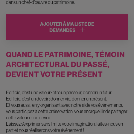
dans un chef-d'œuvre du patrimoine.
AJOUTER À MA LISTE DE
DEMANDES
QUAND LE PATRIMOINE, TÉMOIN
ARCHITECTURAL DU PASSÉ,
DEVIENT VOTRE PRÉSENT
Edificio, c’est une valeur : être un passeur, donner un futur.
Edificio, c’est un devoir : donner vie, donner un présent.
Et vous aussi, en y organisant avec notre aide vos événements,
vous participez à cette préservation, vous enorgueillir de partager
cette valeur et ce devoir.
Laissez s’exprimer sans limite votre imagination, faites-nous en
part et nous réaliserons votre événement !