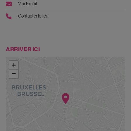
Voir Email
Contacter le lieu
ARRIVER ICI
+
−