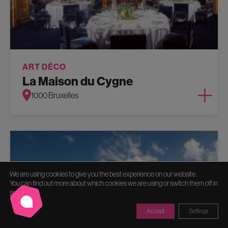
ART DÉCO
La Maison du Cygne
1000 Bruxelles
We are using cookies to give you the best experience on our website.
You can find out more about which cookies we are using or switch them off in
settings
.
Accept
Settings