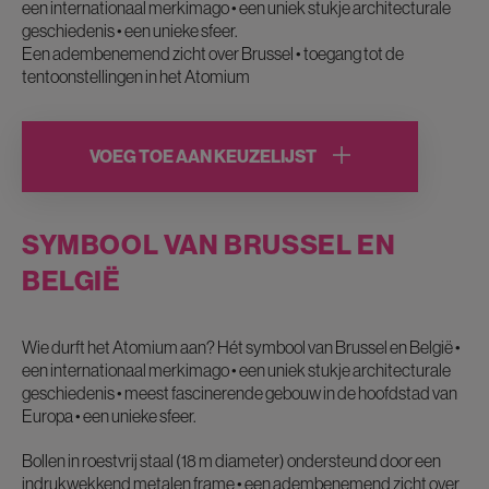
een internationaal merkimago • een uniek stukje architecturale
geschiedenis • een unieke sfeer.
Een adembenemend zicht over Brussel • toegang tot de
tentoonstellingen in het Atomium
VOEG TOE AAN KEUZELIJST
SYMBOOL VAN BRUSSEL EN
BELGIË
Wie durft het Atomium aan? Hét symbool van Brussel en België •
een internationaal merkimago • een uniek stukje architecturale
geschiedenis • meest fascinerende gebouw in de hoofdstad van
Europa • een unieke sfeer.
Bollen in roestvrij staal (18 m diameter) ondersteund door een
indrukwekkend metalen frame • een adembenemend zicht over