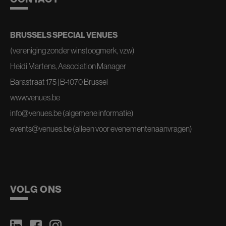
BRUSSELS SPECIAL VENUES
(vereniging zonder winstoogmerk, vzw)
Heidi Martens, Association Manager
Barastraat 175 | B-1070 Brussel
www.venues.be
info@venues.be
(algemene informatie)
events@venues.be
(alleen voor evenementenaanvragen)
VOLG ONS