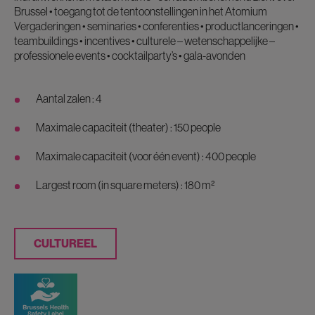
Brussel • toegang tot de tentoonstellingen in het Atomium
Vergaderingen • seminaries • conferenties • productlanceringen •
teambuildings • incentives • culturele – wetenschappelijke –
professionele events • cocktailparty’s • gala-avonden
Aantal zalen : 4
Maximale capaciteit (theater) : 150 people
Maximale capaciteit (voor één event) : 400 people
Largest room (in square meters) : 180 m²
CULTUREEL