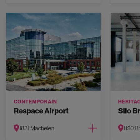
CONTEMPORAIN
HÉRITA
Respace Airport
Silo B
1831 Machelen
1120 B