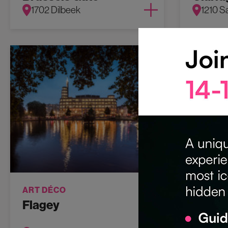
1702 Dilbeek
1210 S
ART DÉCO
HÉRITA
Flagey
KBR, R
Belgi