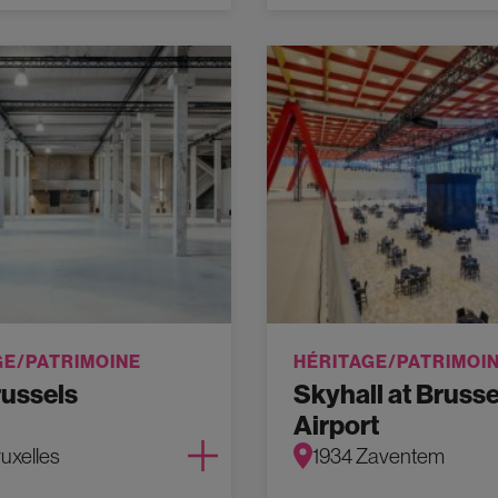
GE/PATRIMOINE
HÉRITAGE/PATRIMOI
russels
Skyhall at Brusse
Airport
ruxelles
1934 Zaventem