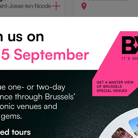
aint-Josse-ten-Noode
GE/PATRIMOINE
CULTUREL
oyal Library of
Kinepolis Brusse
um