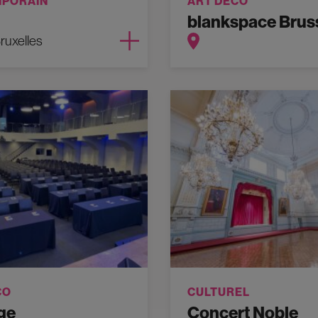
PORAIN
ART DÉCO
blankspace Brus
ruxelles
CO
CULTUREL
ge
Concert Noble