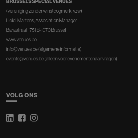
BRUSSELS SPECIAL VENUES
(vereniging zonder winstoogmerk, vzw)
Heidi Martens, Association Manager
Barastraat 175 | B-1070 Brussel
www.venues.be
info@venues.be
(algemene informatie)
events@venues.be
(alleen voor evenementenaanvragen)
VOLG ONS