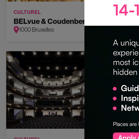
CULTUREL
HÉRITA
BELvue & Coudenberg
BIP Me
1000 Bruxelles
1000 B