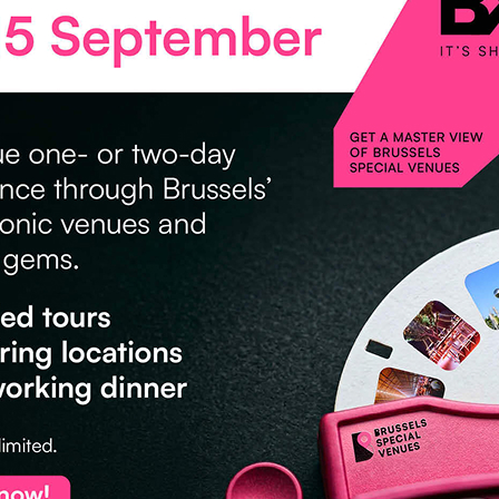
GE/PATRIMOINE
ART DÉCO
eting Center
blankspace Brus
russel