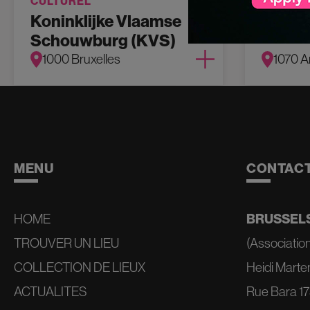
CULTUREL
CULTUR
Koninklijke Vlaamse
The Fa
Schouwburg (KVS)
1000 Bruxelles
1070 A
MENU
CONTAC
HOME
BRUSSELS
TROUVER UN LIEU
(Association
COLLECTION DE LIEUX
Heidi Marte
ACTUALITES
Rue Bara 175