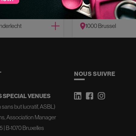
EL
NÉOCLASSIQUE
culty
Théâtre du Vaude
nderlecht
1000 Brussel
T
NOUS SUIVRE
 SPECIAL VENUES
 sans but lucratif, ASBL)
ns, Association Manager
 | B-1070 Bruxelles